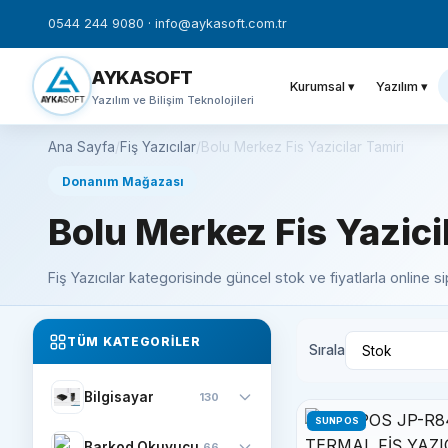
0544 244 9080
·
info@aykasoft.com.tr
AYKASOFT
Kurumsal ▾
Yazılım ▾
Yazılım ve Bilişim Teknolojileri
Ana Sayfa
/
Fiş Yazıcılar
/
Bolu Merkez Fis Yazicilar Tamiri
Donanım Mağazası
Bolu Merkez Fis Yazici
Fiş Yazıcılar kategorisinde güncel stok ve fiyatlarla online si
TÜM KATEGORILER
Sırala
Bilgisayar
130
SUNPOS
Barkod Okuyucu
66