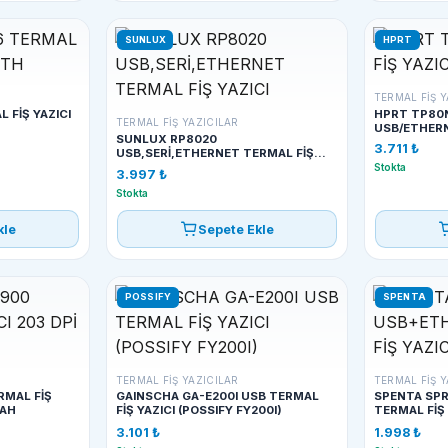
SUNLUX
HPRT
TERMAL FIŞ Y
 FİŞ YAZICI
HPRT TP80N
TERMAL FIŞ YAZICILAR
USB/ETHER
SUNLUX RP8020
3.711 ₺
USB,SERİ,ETHERNET TERMAL FİŞ
YAZICI
Stokta
3.997 ₺
Stokta
kle
Sepete Ekle
POSSIFY
SPENTA
TERMAL FIŞ YAZICILAR
TERMAL FIŞ Y
RMAL FİŞ
GAINSCHA GA-E200I USB TERMAL
SPENTA SP
YAH
FİŞ YAZICI (POSSIFY FY200I)
TERMAL FİŞ 
3.101 ₺
1.998 ₺