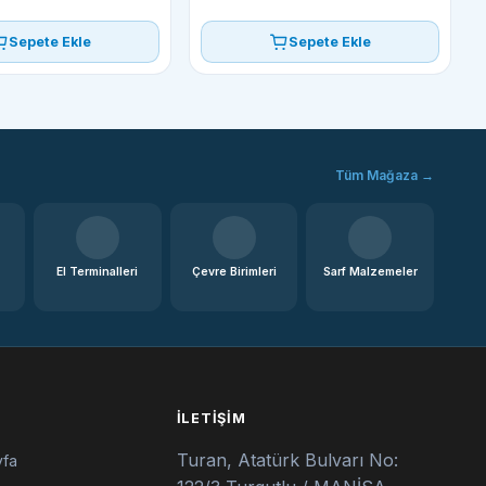
Sepete Ekle
Sepete Ekle
Tüm Mağaza →
El Terminalleri
Çevre Birimleri
Sarf Malzemeler
İLETIŞIM
Turan, Atatürk Bulvarı No:
yfa