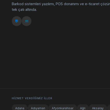
Barkod sistemleri yazılımı, POS donanımı ve e-ticaret çözü
tek çatı altında.
💬
✉
HIZMET VERDIĞIMIZ İLLER
Adana
Adıyaman
Afyonkarahisar
Ağrı
Aksaray