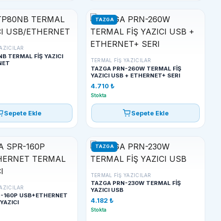
TAZGA
AZICILAR
B TERMAL FİŞ YAZICI
TERMAL FIŞ YAZICILAR
NET
TAZGA PRN-260W TERMAL FİŞ
YAZICI USB + ETHERNET+ SERI
4.710 ₺
Stokta
Sepete Ekle
Sepete Ekle
TAZGA
TERMAL FIŞ YAZICILAR
TAZGA PRN-230W TERMAL FİŞ
AZICILAR
YAZICI USB
R-160P USB+ETHERNET
4.182 ₺
YAZICI
Stokta