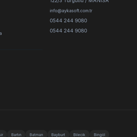
122/3 Turgutlu / MANİSA
info@aykasoft.com.tr
0544 244 9080
0544 244 9080
a
ir
Bartın
Batman
Bayburt
Bilecik
Bingöl