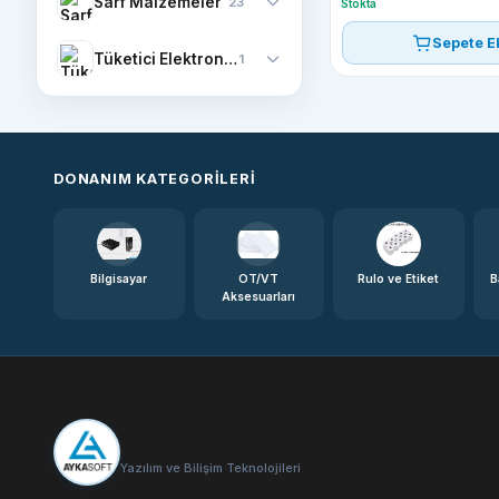
Sarf Malzemeler
23
Stokta
Sepete E
Tüketici Elektroniği
1
DONANIM KATEGORILERI
Bilgisayar
OT/VT
Rulo ve Etiket
B
Aksesuarları
AYKASOFT
Yazılım ve Bilişim Teknolojileri