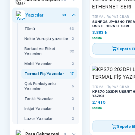
Yazıcılar
63
TERMAL FIŞ YAZICILAR
SUNPOS JP-R840 TERMA
USB ETHERNET SERI
Tümü
63
3.883 ₺
Nokta Vuruşlu yazıcılar
Stokta
2
Barkod ve Etiket
Sepete E
32
Yazıcıları
Mobil Yazıcılar
2
Termal Fiş Yazıcılar
17
Çok Fonksiyonlu
5
TERMAL FIŞ YAZICILAR
Yazıcılar
KPS70 203DPI USB/ETH
YAZICI
Tanklı Yazıcılar
2
2.141 ₺
Inkjet Yazıcılar
Stokta
1
Lazer Yazıcılar
2
Sepete E
Para Çekmecesi
8