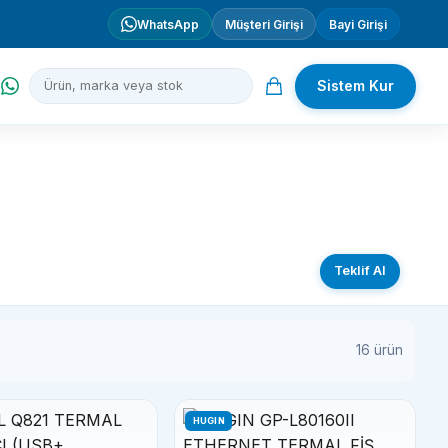
WhatsApp
Müşteri Girişi
Bayi Girişi
Sistem Kur
Teklif Al
16 ürün
HUGIN