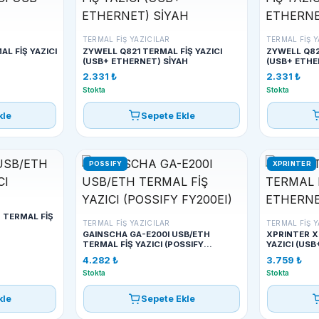
TERMAL FIŞ YAZICILAR
TERMAL FIŞ Y
L FİŞ YAZICI
ZYWELL Q821 TERMAL FİŞ YAZICI
ZYWELL Q82
(USB+ ETHERNET) SİYAH
(USB+ ETHE
2.331 ₺
2.331 ₺
Stokta
Stokta
kle
Sepete Ekle
POSSIFY
XPRINTER
 TERMAL FİŞ
TERMAL FIŞ YAZICILAR
TERMAL FIŞ Y
GAINSCHA GA-E200I USB/ETH
XPRINTER X
TERMAL FİŞ YAZICI (POSSIFY
YAZICI (US
FY200EI)
4.282 ₺
3.759 ₺
Stokta
Stokta
kle
Sepete Ekle