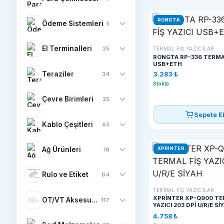
RONGTA
Ödeme Sistemleri
5
El Terminalleri
25
TERMAL FIŞ YAZICILAR
RONGTA RP-336 TERMAL
USB+ETH
Teraziler
34
3.283 ₺
Stokta
Çevre Birimleri
25
Sepete E
Kablo Çeşitleri
65
Ağ Ürünleri
XPRINTER
18
Rulo ve Etiket
84
TERMAL FIŞ YAZICILAR
XPRİNTER XP-Q900 TE
OT/VT Aksesuarları
117
YAZICI 203 DPİ U/R/E Sİ
4.758 ₺