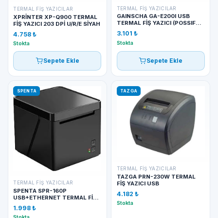
TERMAL FIŞ YAZICILAR
TERMAL FIŞ YAZICILAR
GAINSCHA GA-E200I USB
XPRİNTER XP-Q900 TERMAL
TERMAL FİŞ YAZICI (POSSIFY
FİŞ YAZICI 203 DPİ U/R/E SİYAH
FY200I)
3.101 ₺
4.758 ₺
Stokta
Stokta
Sepete Ekle
Sepete Ekle
SPENTA
TAZGA
TERMAL FIŞ YAZICILAR
TAZGA PRN-230W TERMAL
TERMAL FIŞ YAZICILAR
FİŞ YAZICI USB
SPENTA SPR-160P
4.182 ₺
USB+ETHERNET TERMAL FİŞ
Stokta
YAZICI
1.998 ₺
Stokta