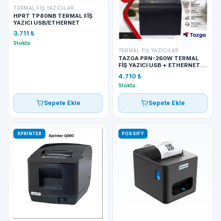
TERMAL FIŞ YAZICILAR
HPRT TP80NB TERMAL FİŞ
YAZICI USB/ETHERNET
3.711 ₺
Stokta
TERMAL FIŞ YAZICILAR
TAZGA PRN-260W TERMAL
FİŞ YAZICI USB + ETHERNET+
SERI
4.710 ₺
Stokta
Sepete Ekle
Sepete Ekle
XPRINTER
POSSIFY