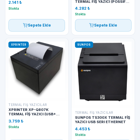
TERMAL FİŞ YAZICI (POSSIFY
2.141 ₺
FY200EI)
4.282 ₺
Stokta
Stokta
Sepete Ekle
Sepete Ekle
XPRINTER
SUNPOS
TERMAL FIŞ YAZICILAR
XPRINTER XP-Q807K
TERMAL FIŞ YAZICILAR
TERMAL FİŞ YAZICI (USB+
SUNPOS TS300X TERMAL FİŞ
ETHERNET)
3.759 ₺
YAZICI USB SERI ETHERNET
Stokta
4.453 ₺
Stokta