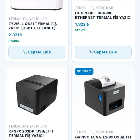
TERMAL FIŞ YAZICILAR
HUGIN GP-L80160II
ETHERNET TERMAL FİŞ YAZICI
TERMAL FIŞ YAZICILAR
ZYWELL Q821 TERMAL FİŞ
1.822 ₺
YAZICI (USB+ ETHERNET)
Stokta
2.331 ₺
Stokta
Sepete Ekle
Sepete Ekle
POSSIFY
TERMAL FIŞ YAZICILAR
KPS70 203DPI USB/ETH
TERMAL FIŞ YAZICILAR
TERMAL FİŞ YAZICI
GAINSCHA GA-E200I USB/ETH