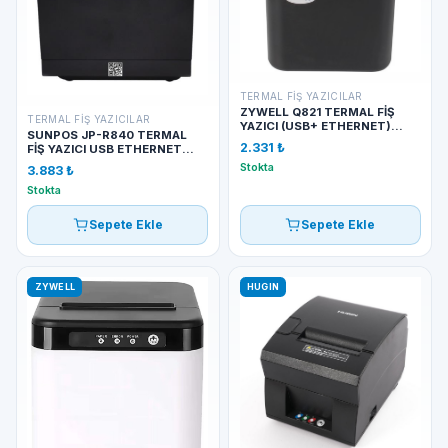
TERMAL FIŞ YAZICILAR
ZYWELL Q821 TERMAL FİŞ
TERMAL FIŞ YAZICILAR
YAZICI (USB+ ETHERNET)
SUNPOS JP-R840 TERMAL
SİYAH
2.331 ₺
FİŞ YAZICI USB ETHERNET
SERI
Stokta
3.883 ₺
Stokta
Sepete Ekle
Sepete Ekle
ZYWELL
HUGIN