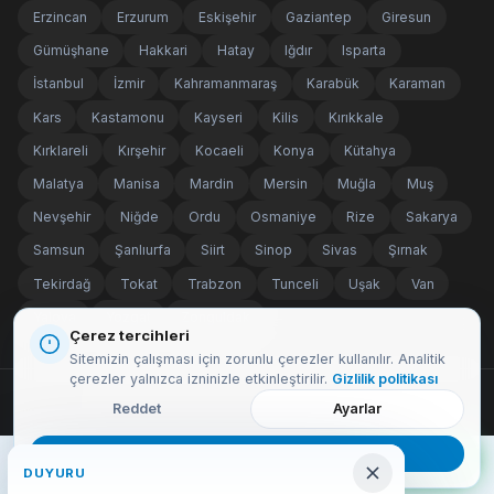
Erzincan
Erzurum
Eskişehir
Gaziantep
Giresun
Gümüşhane
Hakkari
Hatay
Iğdır
Isparta
İstanbul
İzmir
Kahramanmaraş
Karabük
Karaman
Kars
Kastamonu
Kayseri
Kilis
Kırıkkale
Kırklareli
Kırşehir
Kocaeli
Konya
Kütahya
Malatya
Manisa
Mardin
Mersin
Muğla
Muş
Nevşehir
Niğde
Ordu
Osmaniye
Rize
Sakarya
Samsun
Şanlıurfa
Siirt
Sinop
Sivas
Şırnak
Tekirdağ
Tokat
Trabzon
Tunceli
Uşak
Van
Yalova
Yozgat
Zonguldak
Çerez tercihleri
Sitemizin çalışması için zorunlu çerezler kullanılır. Analitik
çerezler yalnızca izninizle etkinleştirilir.
Gizlilik politikası
© 2026 AYKASOFT — Tüm Hakları Saklıdır.
Reddet
Ayarlar
WhatsApp
Kabul Et
0544 244 90 80
DUYURU