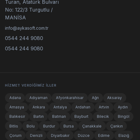
Turan, Atatürk Bulvarı
No: 122/3 Turgutlu /
MANİSA
info@aykasoft.com.tr
0544 244 9080
0544 244 9080
HIZMET VERDIĞIMIZ İLLER
Adana
Adıyaman
Afyonkarahisar
Ağrı
Aksaray
Amasya
Ankara
Antalya
Ardahan
Artvin
Aydın
Balıkesir
Bartın
Batman
Bayburt
Bilecik
Bingöl
Bitlis
Bolu
Burdur
Bursa
Çanakkale
Çankırı
Çorum
Denizli
Diyarbakır
Düzce
Edirne
Elazığ