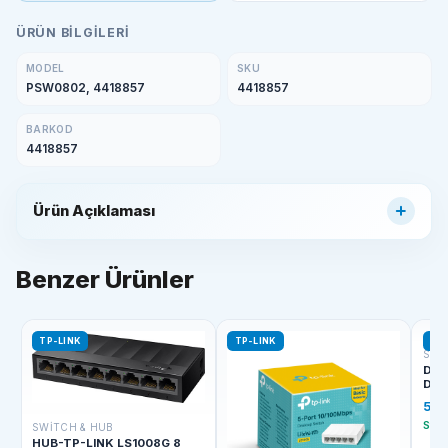
ÜRÜN BILGILERI
MODEL
SKU
PSW0802, 4418857
4418857
BARKOD
4418857
Ürün Açıklaması
Benzer Ürünler
TP-LINK
TP-LINK
D-L
SWI
D-L
DGS
KAS
5.2
Stok
SWITCH & HUB
HUB-TP-LINK LS1008G 8