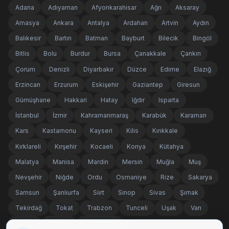
Adana
Adıyaman
Afyonkarahisar
Ağrı
Aksaray
Amasya
Ankara
Antalya
Ardahan
Artvin
Aydın
Balıkesir
Bartın
Batman
Bayburt
Bilecik
Bingöl
Bitlis
Bolu
Burdur
Bursa
Çanakkale
Çankırı
Çorum
Denizli
Diyarbakır
Düzce
Edirne
Elazığ
Erzincan
Erzurum
Eskişehir
Gaziantep
Giresun
Gümüşhane
Hakkari
Hatay
Iğdır
Isparta
İstanbul
İzmir
Kahramanmaraş
Karabük
Karaman
Kars
Kastamonu
Kayseri
Kilis
Kırıkkale
Kırklareli
Kırşehir
Kocaeli
Konya
Kütahya
Malatya
Manisa
Mardin
Mersin
Muğla
Muş
Nevşehir
Niğde
Ordu
Osmaniye
Rize
Sakarya
Samsun
Şanlıurfa
Siirt
Sinop
Sivas
Şırnak
Tekirdağ
Tokat
Trabzon
Tunceli
Uşak
Van
Yalova
Yozgat
Zonguldak