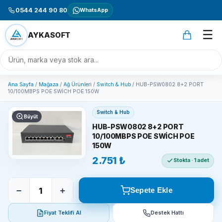
0544 244 90 80
WhatsApp
☰
AYKASOFT
Ana Sayfa
/
Mağaza
/
Ağ Ürünleri
/
Switch & Hub
/
HUB-PSW0802 8+2 PORT
10/100MBPS POE SWİCH POE 150W
Switch & Hub
Büyüt
aykasoft.com.tr
HUB-PSW0802 8+2 PORT
10/100MBPS POE SWİCH POE
150W
2.751 ₺
Stokta · 1 adet
−
+
Sepete Ekle
Fiyat Teklifi Al
Destek Hattı