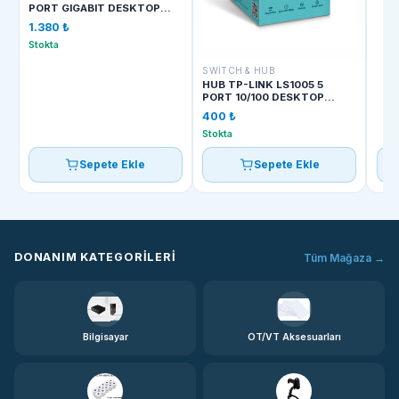
PORT GIGABIT DESKTOP
SWITCH 10/100/1000
1.380 ₺
Stokta
SWITCH & HUB
HUB TP-LINK LS1005 5
PORT 10/100 DESKTOP
SWITCH
400 ₺
Stokta
Sepete Ekle
Sepete Ekle
DONANIM KATEGORILERI
Tüm Mağaza →
Bilgisayar
OT/VT Aksesuarları