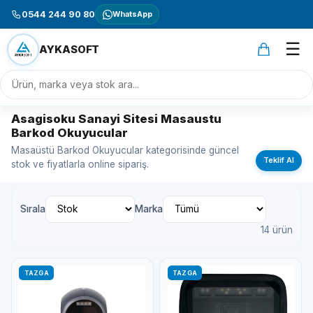
0544 244 90 80
WhatsApp
☰
AYKASOFT
Asagisoku Sanayi Sitesi Masaustu
Barkod Okuyucular
Masaüstü Barkod Okuyucular kategorisinde güncel
Teklif Al
stok ve fiyatlarla online sipariş.
Sırala
Marka
14 ürün
TAZGA
TAZGA