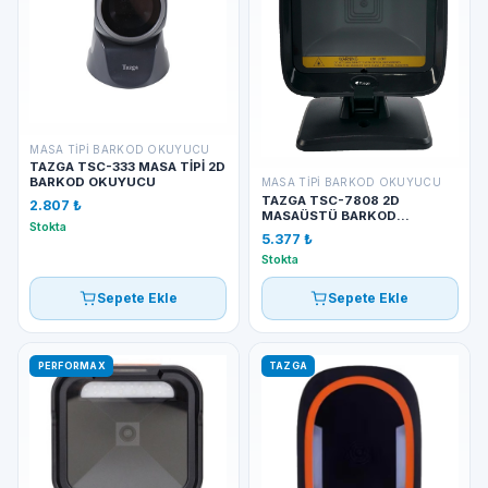
MASA TIPI BARKOD OKUYUCU
TAZGA TSC-333 MASA TİPİ 2D
BARKOD OKUYUCU
MASA TIPI BARKOD OKUYUCU
TAZGA TSC-7808 2D
2.807 ₺
MASAÜSTÜ BARKOD
Stokta
OKUYUCU
5.377 ₺
Stokta
Sepete Ekle
Sepete Ekle
PERFORMAX
TAZGA