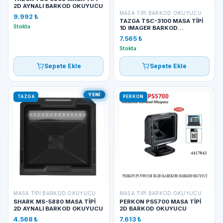
2D AYNALI BARKOD OKUYUCU
MASA TIPI BARKOD OKUYUCU
9.992 ₺
TAZGA TSC-3100 MASA TİPİ
Stokta
1D IMAGER BARKOD
OKUYUCU
7.565 ₺
Stokta
Sepete Ekle
Sepete Ekle
YENI
TAZGA
PERKON
MASA TIPI BARKOD OKUYUCU
MASA TIPI BARKOD OKUYUCU
SHARK MS-5880 MASA TİPİ
PERKON PS5700 MASA TİPİ
2D AYNALI BARKOD OKUYUCU
2D BARKOD OKUYUCU
4.568 ₺
7.613 ₺