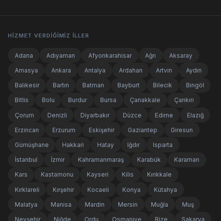
HIZMET VERDIĞIMIZ İLLER
Adana
Adıyaman
Afyonkarahisar
Ağrı
Aksaray
Amasya
Ankara
Antalya
Ardahan
Artvin
Aydın
Balıkesir
Bartın
Batman
Bayburt
Bilecik
Bingöl
Bitlis
Bolu
Burdur
Bursa
Çanakkale
Çankırı
Çorum
Denizli
Diyarbakır
Düzce
Edirne
Elazığ
Erzincan
Erzurum
Eskişehir
Gaziantep
Giresun
Gümüşhane
Hakkari
Hatay
Iğdır
Isparta
İstanbul
İzmir
Kahramanmaraş
Karabük
Karaman
Kars
Kastamonu
Kayseri
Kilis
Kırıkkale
Kırklareli
Kırşehir
Kocaeli
Konya
Kütahya
Malatya
Manisa
Mardin
Mersin
Muğla
Muş
Nevşehir
Niğde
Ordu
Osmaniye
Rize
Sakarya