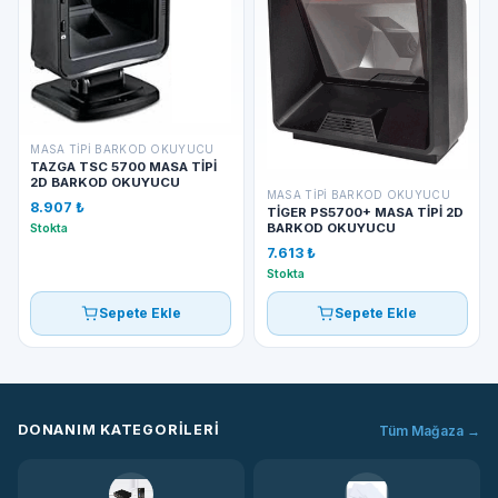
MASA TIPI BARKOD OKUYUCU
TAZGA TSC 5700 MASA TİPİ
2D BARKOD OKUYUCU
MASA TIPI BARKOD OKUYUCU
8.907 ₺
TİGER PS5700+ MASA TİPİ 2D
Stokta
BARKOD OKUYUCU
7.613 ₺
Stokta
Sepete Ekle
Sepete Ekle
DONANIM KATEGORILERI
Tüm Mağaza →