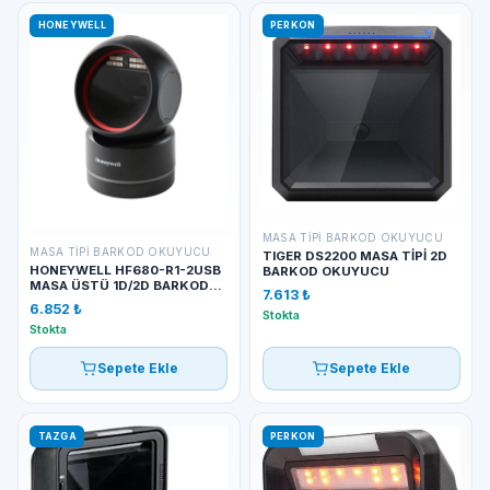
HONEYWELL
PERKON
MASA TIPI BARKOD OKUYUCU
MASA TIPI BARKOD OKUYUCU
TIGER DS2200 MASA TİPİ 2D
HONEYWELL HF680-R1-2USB
BARKOD OKUYUCU
MASA ÜSTÜ 1D/2D BARKOD
7.613 ₺
OKUYUCU
6.852 ₺
Stokta
Stokta
Sepete Ekle
Sepete Ekle
TAZGA
PERKON