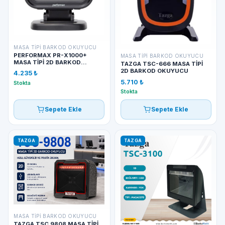
MASA TIPI BARKOD OKUYUCU
PERFORMAX PR-X1000+
MASA TIPI BARKOD OKUYUCU
MASA TİPİ 2D BARKOD
TAZGA TSC-666 MASA TİPİ
OKUYUCU
2D BARKOD OKUYUCU
4.235 ₺
5.710 ₺
Stokta
Stokta
Sepete Ekle
Sepete Ekle
TAZGA
TAZGA
MASA TIPI BARKOD OKUYUCU
TAZGA TSC 9808 MASA TİPİ