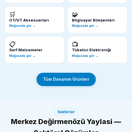
🛒
🧩
OT/VT Aksesuarları
Bilgisayar Bileşenleri
Mağazada gör →
Mağazada gör →
📋
📺
Sarf Malzemeler
Tüketici Elektroniği
Mağazada gör →
Mağazada gör →
Tüm Donanım Ürünleri
Sektörler
Merkez Değirmenözü Yaylasi —