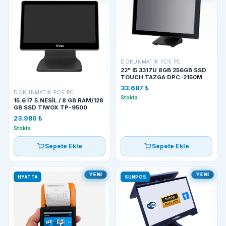
DOKUNMATIK POS PC
22" I5 3317U 8GB 256GB SSD
TOUCH TAZGA DPC-2150M
33.687 ₺
DOKUNMATIK POS PC
Stokta
15.6 İ7 5.NESİL / 8 GB RAM/128
GB SSD TIWOX TP-9500
23.980 ₺
Stokta
Sepete Ekle
Sepete Ekle
YENI
YENI
HYATTA
SUNPOS