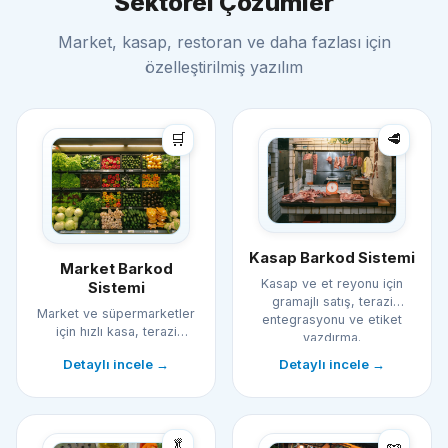
Sektörel Çözümler
Market, kasap, restoran ve daha fazlası için
özelleştirilmiş yazılım
🛒
🥩
Kasap Barkod Sistemi
Market Barkod
Kasap ve et reyonu için
Sistemi
gramajlı satış, terazi
Market ve süpermarketler
entegrasyonu ve etiket
için hızlı kasa, terazi
yazdırma.
entegrasyonu, stok ve cari
Detaylı incele →
Detaylı incele →
yönetimi.
🥬
🥜