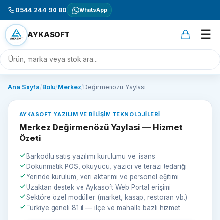
0544 244 90 80
WhatsApp
☰
AYKASOFT
Ana Sayfa
/
Bolu
/
Merkez
/
Değirmenözü Yaylasi
AYKASOFT YAZILIM VE BILIŞIM TEKNOLOJILERI
Merkez Değirmenözü Yaylasi — Hizmet
Özeti
Barkodlu satış yazılımı kurulumu ve lisans
Dokunmatik POS, okuyucu, yazıcı ve terazi tedariği
Yerinde kurulum, veri aktarımı ve personel eğitimi
Uzaktan destek ve Aykasoft Web Portal erişimi
Sektöre özel modüller (market, kasap, restoran vb.)
Türkiye geneli 81 il — ilçe ve mahalle bazlı hizmet