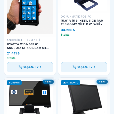
DOKUNMATIK POS PC
15.6" V İ5 6. NESİL 8 GB RAM
256 GB M2 ÇİFT 11.6" WİFİ +
BT SUNPOS SGI1560II
34.258 ₺
Stokta
ANDROID EL TERMINALI
HYATTA X10 NB55 6"
ANDROID 13, 4 GB RAM 64
PRİNTER 58 MM EL TERMINALI
21.411 ₺
Stokta
Sepete Ekle
Sepete Ekle
YENI
YENI
SUNPOS
QUATRONIC