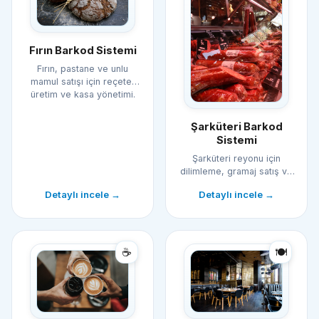
Fırın Barkod Sistemi
Fırın, pastane ve unlu
mamul satışı için reçete,
üretim ve kasa yönetimi.
Şarküteri Barkod
Sistemi
Şarküteri reyonu için
dilimleme, gramaj satış ve
son kullanma takibi.
Detaylı incele →
Detaylı incele →
☕
🍽️