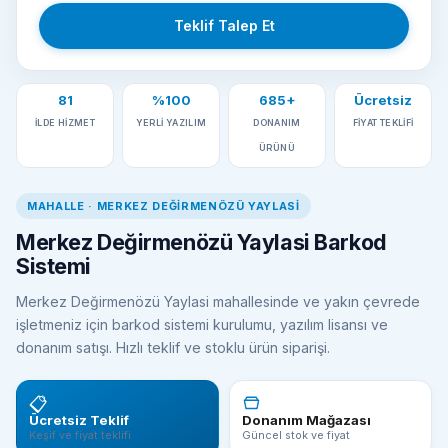
Teklif Talep Et
81
%100
685+
Ücretsiz
İLDE HIZMET
YERLI YAZILIM
DONANIM
FIYAT TEKLIFI
ÜRÜNÜ
MAHALLE · MERKEZ DEĞIRMENÖZÜ YAYLASI
Merkez Değirmenözü Yaylasi Barkod
Sistemi
Merkez Değirmenözü Yaylasi mahallesinde ve yakın çevrede
işletmeniz için barkod sistemi kurulumu, yazılım lisansı ve
donanım satışı. Hızlı teklif ve stoklu ürün siparişi.
📋
Ücretsiz Teklif
Donanım Mağazası
Keşif ve fiyat teklifi
Güncel stok ve fiyat