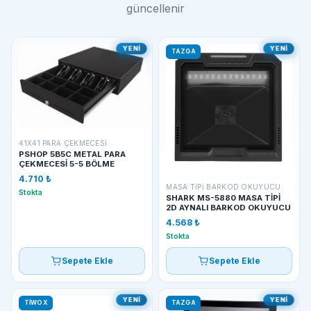
güncellenir
YENI
YENI
TAZGA
41X41 PARA ÇEKMECESI
PSHOP 5B5C METAL PARA
ÇEKMECESİ 5-5 BÖLME
4.710 ₺
MASA TIPI BARKOD OKUYUCU
Stokta
SHARK MS-5880 MASA TİPİ
2D AYNALI BARKOD OKUYUCU
4.568 ₺
Stokta
Sepete Ekle
Sepete Ekle
YENI
YENI
TİWOX
TAZGA