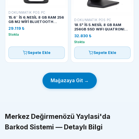
DOKUNMATIK POS PC
15.6¨ İ5 6.NESİL 8 GB RAM 256
DOKUNMATIK POS PC
GB M2 WİFİ BLUETOOTH
18.5" İ5 5.NESİL 8 GB RAM
SUNPOS SGI1560I
29.119 ₺
256GB SSD WIFI QUATRONIC
P1815
Stokta
32.830 ₺
Stokta
Sepete Ekle
Sepete Ekle
Mağazaya Git →
Merkez Değirmenözü Yaylasi'da
Barkod Sistemi — Detaylı Bilgi