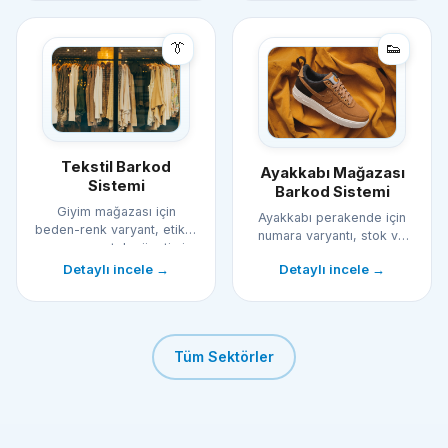
👔
👟
Tekstil Barkod
Ayakkabı Mağazası
Sistemi
Barkod Sistemi
Giyim mağazası için
Ayakkabı perakende için
beden-renk varyant, etiket
numara varyantı, stok ve
ve sezon stok yönetimi.
hızlı kasa.
Detaylı incele →
Detaylı incele →
Tüm Sektörler