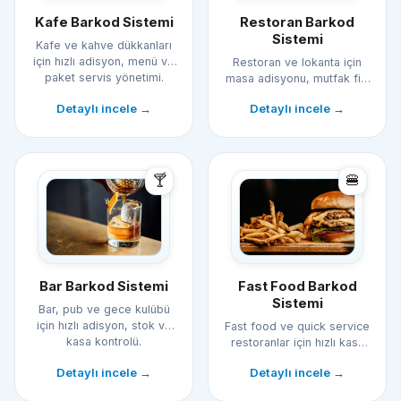
Kafe Barkod Sistemi
Restoran Barkod
Sistemi
Kafe ve kahve dükkanları
için hızlı adisyon, menü ve
Restoran ve lokanta için
paket servis yönetimi.
masa adisyonu, mutfak fişi
ve ödeme yönetimi.
Detaylı incele →
Detaylı incele →
🍸
🍔
Fast Food Barkod
Bar Barkod Sistemi
Sistemi
Bar, pub ve gece kulübü
için hızlı adisyon, stok ve
Fast food ve quick service
kasa kontrolü.
restoranlar için hızlı kasa
ve paket servis.
Detaylı incele →
Detaylı incele →